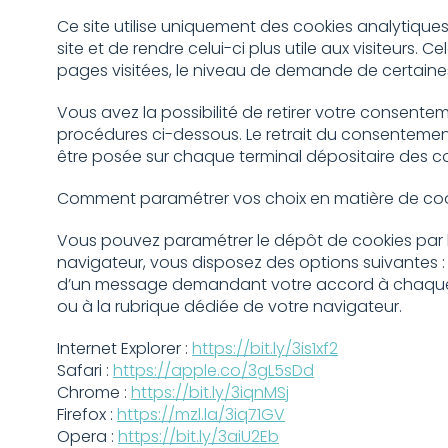
Ce site utilise uniquement des cookies analytiqu
site et de rendre celui-ci plus utile aux visiteurs
pages visitées, le niveau de demande de certaines p
Vous avez la possibilité de retirer votre consent
procédures ci-dessous. Le retrait du consentement
être posée sur chaque terminal dépositaire des co
Comment paramétrer vos choix en matière de co
Vous pouvez paramétrer le dépôt de cookies par l
navigateur, vous disposez des options suivantes 
d’un message demandant votre accord à chaque dé
ou à la rubrique dédiée de votre navigateur.
Internet Explorer :
https://bit.ly/3is1xf2
Safari :
https://apple.co/3gL5sDd
Chrome :
https://bit.ly/3iqnMSj
Firefox :
https://mzl.la/3iq71GV
Opera :
https://bit.ly/3aiU2Eb