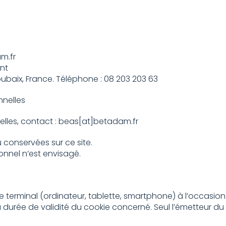
m.fr
ent
oubaix, France. Téléphone : 08 203 203 63
nnelles
elles, contact : beas[at]betadam.fr
 conservées sur ce site.
nnel n’est envisagé.
e terminal (ordinateur, tablette, smartphone) à l’occasion d
 durée de validité du cookie concerné. Seul l’émetteur du 